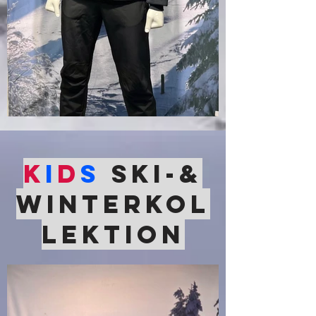
K
i
d
s
SKI-&
Winterkol
lektion