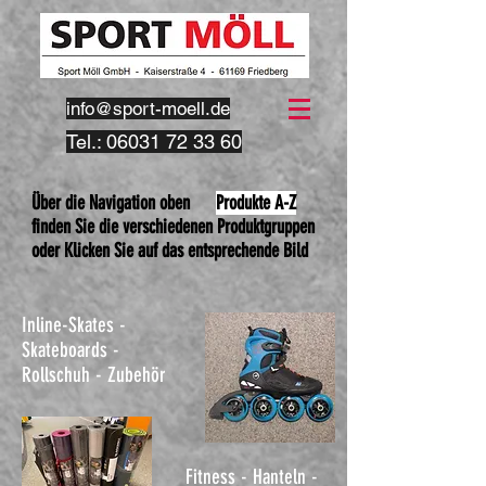
info@sport-moell.de
Tel.:
06031 72 33 60
Über die Navigation oben
Produkte A-Z
finden Sie die verschiedenen Produktgruppen
oder Klicken Sie auf das entsprechende Bild
Inline-Skates -
Skateboards -
Rollschuh -
Zubehör
Fitness - Hanteln -