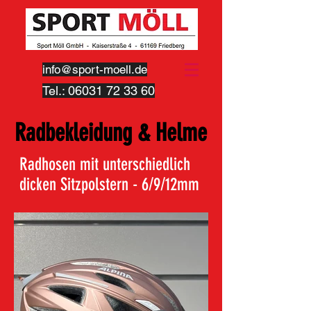
info@sport-moell.de
Tel.:
06031 72 33 60
Radbekleidung & Helme
Radhosen mit unterschiedlich
dicken Sitzpolstern - 6/9/12mm