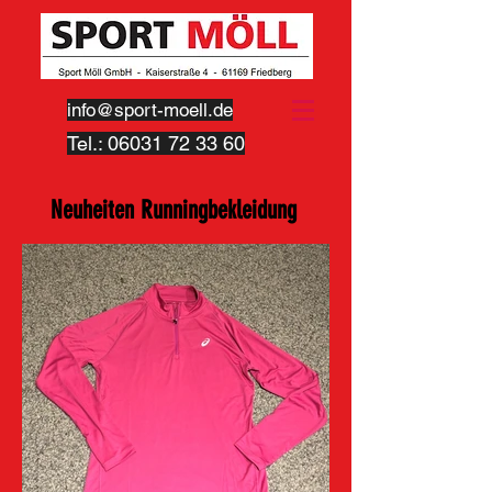
info@sport-moell.de
Tel.:
06031 72 33 60
Neuheiten Runningbekleidung